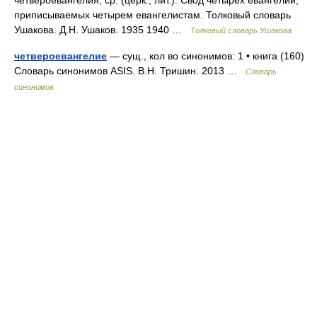
четвероевангелия, ср. (церк., лит.). Свод четырех евангелий,
приписываемых четырем евангелистам. Толковый словарь
Ушакова. Д.Н. Ушаков. 1935 1940 …
Толковый словарь Ушакова
четвероевангелие
— сущ., кол во синонимов: 1 • книга (160)
Словарь синонимов ASIS. В.Н. Тришин. 2013 …
Словарь
синонимов