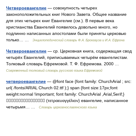
Четвероевангелие
— совокупность четырех
законоположительных книг Нового Завета. Общее название
для этих четырех книг Евангелие (см.). В первые века
христианства Евангелий появилось довольно много, но
подлинно написанных апостолами были приняты церковью
только… …
Энциклопедический словарь Ф.А. Брокгауза и И.А. Ефрона
Четвероевангелие
— ср. Церковная книга, содержащая свод
четырёх Евангелий, приписываемых четырём евангелистам.
Толковый словарь Ефремовой. Т. Ф. Ефремова. 2000 …
Современный толковый словарь русского языка Ефремовой
четвероевангелие
— @font face {font family: ChurchArial ; src:
url( /fonts/ARIAL Church 02.ttf );} span {font size:17px;font
weight:normal !important; font family: ChurchArial ,Arial,Serif;}
 (τετραευαγγέλιον) евангелие, написанное
четырьмя… …
Словарь церковнославянского языка