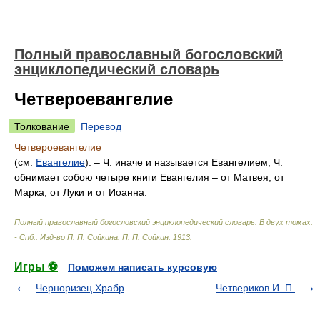
Полный православный богословский
энциклопедический словарь
Четвероевангелие
Толкование
Перевод
Четвероевангелие
(см.
Евангелие
). – Ч. иначе и называется Евангелием; Ч.
обнимает собою четыре книги Евангелия – от Матвея, от
Марка, от Луки и от Иоанна.
Полный православный богословский энциклопедический словарь. В двух томах.
- Спб.: Изд-во П. П. Сойкина
.
П. П. Сойкин
.
1913
.
Игры ⚽
Поможем написать курсовую
Черноризец Храбр
Четвериков И. П.